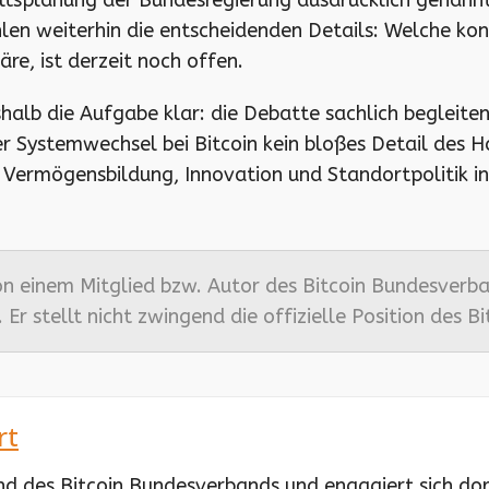
splanung der Bundesregierung ausdrücklich genannt. D
en weiterhin die entscheidenden Details: Welche konk
äre, ist derzeit noch offen.
halb die Aufgabe klar: die Debatte sachlich begleiten
er Systemwechsel bei Bitcoin kein bloßes Detail des H
 Vermögensbildung, Innovation und Standortpolitik i
n einem Mitglied bzw. Autor des Bitcoin Bundesverba
 Er stellt nicht zwingend die offizielle Position des 
rt
and des Bitcoin Bundesverbands und engagiert sich do