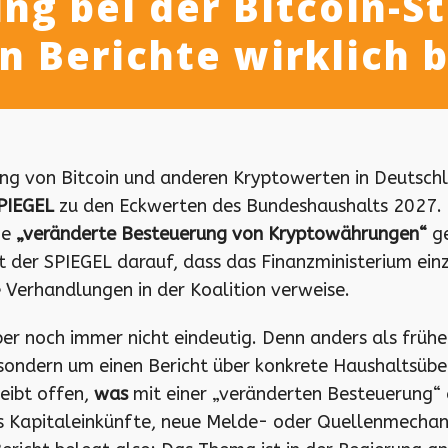
g bei der Bitcoin-St
n Berichte wirklich
ng von Bitcoin und anderen Kryptowerten in Deutsch
PIEGEL
zu den Eckwerten des Bundeshaushalts 2027. D
ne
„veränderte Besteuerung von Kryptowährungen“
ge
eist der SPIEGEL darauf, dass das Finanzministerium 
Verhandlungen in der Koalition verweise.
er noch immer nicht eindeutig. Denn anders als frühe
ondern um einen Bericht über konkrete Haushaltsüb
leibt offen,
was
mit einer „veränderten Besteuerung“ 
 als Kapitaleinkünfte, neue Melde- oder Quellenmecha