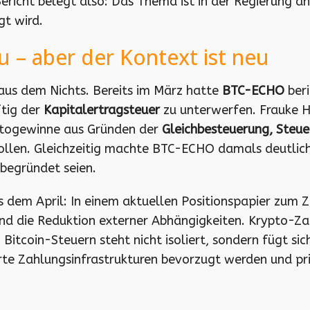
ericht belegt also: Das Thema ist in der Regierung a
gt wird.
eu – aber der Kontext ist neu
 aus dem Nichts. Bereits im März hatte
BTC-ECHO
beri
ftig der
Kapitalertragsteuer
zu unterwerfen. Frauke He
yptogewinne aus Gründen der
Gleichbesteuerung, Steue
llen. Gleichzeitig machte BTC-ECHO damals deutlich,
nbegründet seien.
 dem April: In einem aktuellen Positionspapier zum 
nd die Reduktion externer Abhängigkeiten. Krypto-Zahl
itcoin-Steuern steht nicht isoliert, sondern fügt sich i
erte Zahlungsinfrastrukturen bevorzugt werden und pr