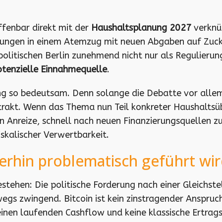
ffenbar direkt mit der
Haushaltsplanung 2027
verknüp
ngen in einem Atemzug mit neuen Abgaben auf Zucker
politischen Berlin zunehmend nicht nur als Regulieru
tenzielle Einnahmequelle
.
g so bedeutsam. Denn solange die Debatte vor allem 
strakt. Wenn das Thema nun Teil konkreter Haushaltsüb
n Anreize, schnell nach neuen Finanzierungsquellen z
iskalischer Verwertbarkeit.
rhin problematisch geführt wi
estehen: Die politische Forderung nach einer Gleichst
eswegs zwingend. Bitcoin ist kein zinstragender Anspru
einen laufenden Cashflow und keine klassische Ertrags