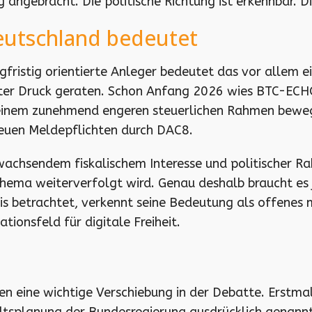
angebracht. Die politische Richtung ist erkennbar. Di
Deutschland bedeutet
fristig orientierte Anleger bedeutet das vor allem ei
 unter Druck geraten. Schon Anfang 2026 wies BTC-ECHO
in einem zunehmend engeren steuerlichen Rahmen beweg
euen Meldepflichten durch DAC8.
achsendem fiskalischem Interesse und politischer R
Thema weiterverfolgt wird. Genau deshalb braucht es j
sis betrachtet, verkennt seine Bedeutung als offenes
ionsfeld für digitale Freiheit.
en eine wichtige Verschiebung in der Debatte. Erstma