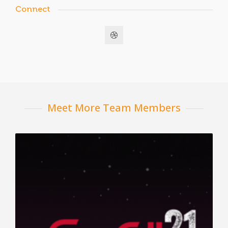
Connect
Meet More Team Members