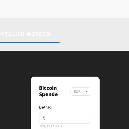
MITGLIED WERDEN
Bitcoin
Spende
Betrag
EUR
≈ 8,953 SATS